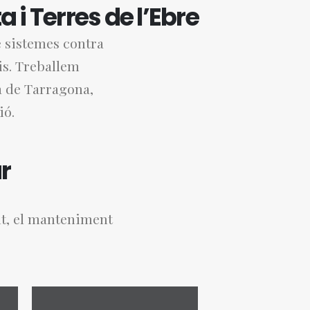
i Terres de l’Ebre
e sistemes contra
is. Treballem
a de Tarragona,
ió.
r
nt, el manteniment