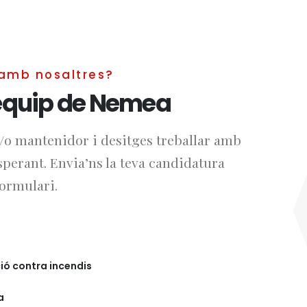
 amb nosaltres?
’equip de Nemea
 i/o mantenidor i desitges treballar amb
sperant. Envia’ns la teva candidatura
ormulari.
ió contra incendis
a