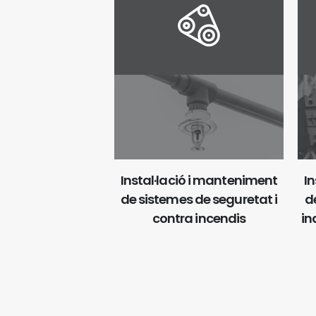
Instal·lació i manteniment
In
de sistemes de seguretat i
de
contra incendis
in