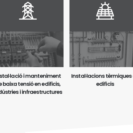
stal·lació i manteniment
Instal·lacions tèrmiques
 baixa tensió en edificis,
edificis
dústries i infraestructures