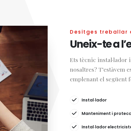
Desitges treballar
Uneix-te a l
Ets tècnic instal·lador
nosaltres? T’estàvem e
emplenant el següent f
Instal·lador
Manteniment i protecc
Instal·lador electricist