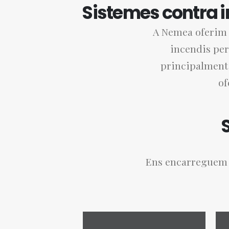
Sistemes contra i
A Nemea oferim s
incendis per
principalment 
of
Ens encarreguem d