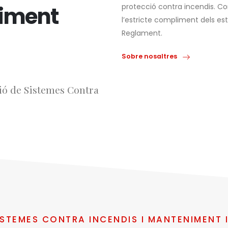
niment
protecció contra incendis. C
l’estricte compliment dels est
Reglament.
Sobre nosaltres
ió de Sistemes Contra
ISTEMES CONTRA INCENDIS I MANTENIMENT 