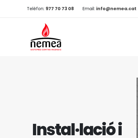
Telèfon:
977 70 73 08
Email:
info@nemea.cat
Instal·lació i